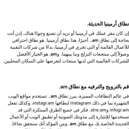
نطاق أرمينيا الحديثة.
إن كان مقر عملك في أرمينيا أو تريد أن تصنع وجودًا هناك، إذن أنت
بحاجة إلى نطاق
.am
. أخيرًا، هذا نطاق أرمينيا. هو نطاق احترافي
للأعمال القائمة أو التي تجري في أرمينيا، بدءًا من شركات التقنية
وصولاً إلى منتجعات التزلج وما بينهما. و
.am
هو الخيار الأفضل
للشركات العالمية التي لديها منتجات لتعرضها على السكان المحليين.
قم بالترويج والترفيه مع نطاق ‎.am
في عالم النطاقات المميزة، يبرز نطاق
.am
. تستخدم مواقع الويب
الشهيرة بما في ذلك Instagram لنطاقها instagr.am، وكذلك تفعل
infogr.am وstre.am. فكر في جميع الطرق المبتكرة التي قد
تستخدمها للإشارة إلى مدونتك الصوتية أو تطبيق الويب أو الأعمال
الجديدة الخاصة بك مع نطاق
.am
ومن المؤكد أنك ستحقق نجاحًا.