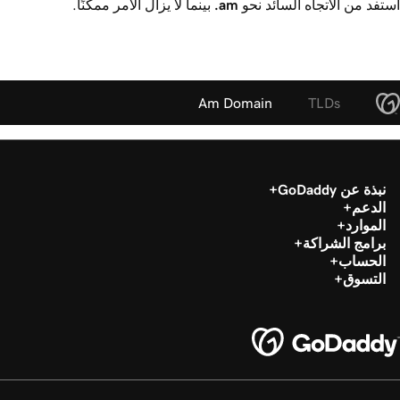
استفد من الاتجاه السائد نحو
.am
بينما لا يزال الأمر ممكنًا.
Am Domain
TLDs
نبذة عن GoDaddy
الدعم
الموارد
برامج الشراكة
الحساب
التسوق