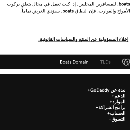
.boats
للمسافرين المحليين. إذا كنت تعمل في مجال يتعلق بركوب
الأمواج والقوارب، فإن النطاق ‎
.boats
سيؤدي الغرض تماماً.
إخلاء المسؤولية عن المنتج والسياسات القانونية.
Boats Domain
TLDs
نبذة عن GoDaddy
الدعم
الموارد
برامج الشراكة
الحساب
التسوق