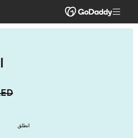
اجعل
AED
انطلق