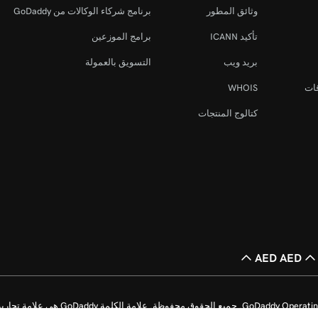
وثائق المطور
برنامج شركاء الوكالات من GoDaddy
تأكيد ICANN
برامج الموزعين
بريد ويب
التسويق بالعمولة
قات
WHOIS
كتالوج المنتجات
AED AED
حقوق الطبع والنشر © للأعوام من 1999 إلى 2026 محفوظة لشركة perating Company, LLC