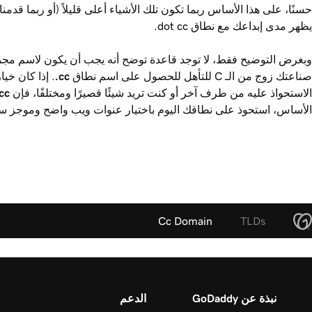
حسنًا، على هذا الأساس ربما تكون تلك الأشياء أعلى قليلاً (أو ربما قدمنا
يظهر مدى إبداعك مع نطاق dot cc.
وبغرض التوضيح فقط، لا توجد قاعدة توضح أنه يجب أن يكون لاسم مجم
صناعتك زوج من الـ C للتأهل للحصول على اسم نطاق ‎
.cc
. إذا كان خي
الاستحواذ عليه من طرف آخر أو كنت تريد شيئًا قصيرًا ومختلفًا، فإن ‎
cc
الأساس، استحوذ على نطاقك اليوم باختيار عنوات ويب واضح وموجز س
Cc Domain
TLDs
نبذة عن GoDaddy
الدعم