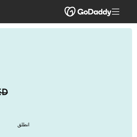
ED
انطلق