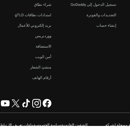
تسجيل الدخول إلى GoDaddy
شراء نطاق
التجديدات والفوترة
امتدادات نطاقات gTLD
إنشاء حساب
بريد إلكتروني للأعمال
ووردبريس
الاستضافة
أمن الويب
منشئ الشعار
أرقام الهاتف
GoDaddy O. جميع الحقوق محفوظة. علامة الكلمة GoDaddy هي علامة تجارية مسجلة لشركة
الشؤون القانونية
سياسة الخصوصية
ملفات تعريف الارتباط