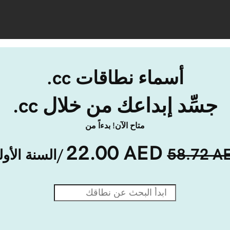
أسماء نطاقات ‎.cc
جسِّد إبداعك من خلال ‎.cc
متاح الآن! بدءاً من
22.00 AED
58.72 A
/السنة الأو