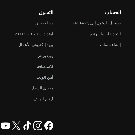
الحساب
التسوق
تسجيل الدخول إلى GoDaddy
شراء نطاق
التجديدات والفوترة
امتدادات نطاقات gTLD
إنشاء حساب
بريد إلكتروني للأعمال
ووردبريس
الاستضافة
أمن الويب
منشئ الشعار
أرقام الهاتف