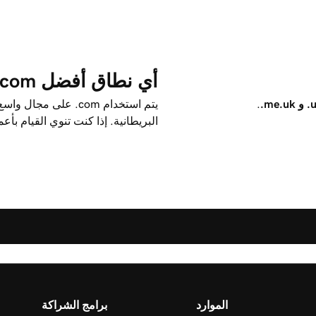
أي نطاق أفضل ‎.com أو ‎.co.uk؟
.me.uk
.
يتم استخدام ‎.com على مجال واسع من قبل الشركات الدولية بينما تستخدم
البريطانية. إذا كنت تنوي القيام ب
الموارد
برامج الشراكة