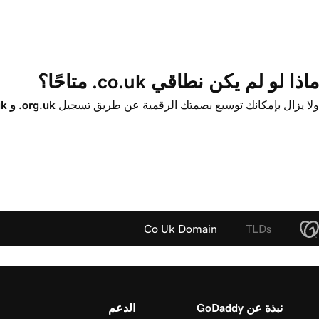
ماذا لو لم يكن نطاقي ‎.co.uk متاحًا؟ 
ولا يزال بإمكانك توسيع بصمتك الرقمية عن طريق تسجيل
‎.org.uk و ‎.uk و
Co Uk Domain
TLDs
نبذة عن GoDaddy
الدعم