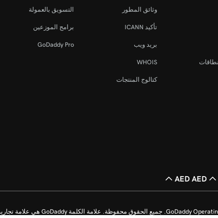
وثائق المطور
التسويق بالعمولة
تأكيد ICANN
برامج الموزعين
بريد ويب
GoDaddy Pro
نطاقات
WHOIS
كتالوج المنتجات
AED AED
حقوق الطبع والنشر © للأعوام من 1999 إلى 2026 محفوظة لشركة perating Company, LLC