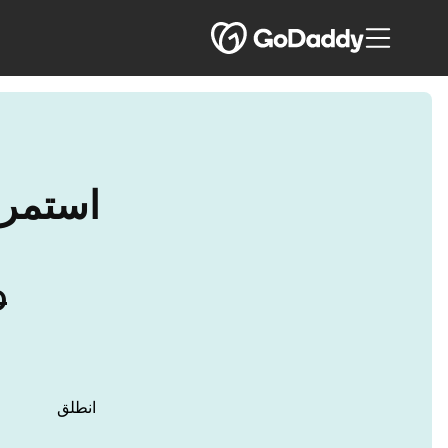
استمر في 
D
انطلق