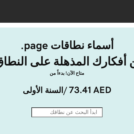
أسماء نطاقات ‎.page
فكارك المذهلة على النطاق .page
متاح الآن! بدءاً من
73.41 AED
/السنة الأولى