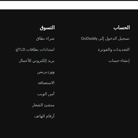
الحساب
التسوق
تسجيل الدخول إلى GoDaddy
شراء نطاق
التجديدات والفوترة
امتدادات نطاقات gTLD
إنشاء حساب
بريد إلكتروني للأعمال
ووردبريس
الاستضافة
أمن الويب
منشئ الشعار
أرقام الهاتف