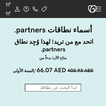
أسماء نطاقات ‎.partners
اتحد مع من تريد! لهذا وُجِد نطاق 
‎.partners
متاح الآن! بدءاً من
66.07 AED
403.93 AED
/السنة الأولى