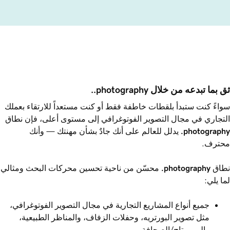
ثق بما تبدعه من خلال ‎.photography.
سواءً كنت ستبدأ بلقطات خاطفة فقط أو كنت مستعداً للارتقاء بعملك
التجاري في مجال التصوير الفوتوغرافي إلى مستوى أعلى، فإن نطاق
.photography
يدلل للعالم على أنك جادٌ بشأن مهنتك — وأنك
محترف.
نطاق ‎
.photography
محسّن من ناحية تحسين محركات البحث ومثالي
لما يلي:
جميع أنواع المشاريع التجارية في مجال التصوير الفوتوغرافي،
مثل تصوير البورتريه، وحفلات الزفاف، والمناظر الطبيعية،
والريبورتاج/الصحافة