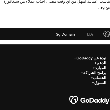
يناسب أعمالك أسهل من أي وقت مضى. اجذب عملاء من سنغافورة
مع
.sg
.
Sg Domain
TLDs
نبذة عن GoDaddy
الدعم
الموارد
برامج الشراكة
الحساب
التسوق